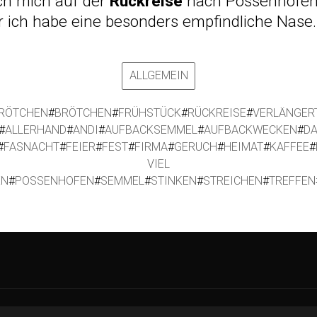
ch mich auf der
Rückreise
nach Possenhofen.
r ich habe eine besonders empfindliche Nase.
ALLGEMEIN
RÖTCHEN
#
BRÖTCHEN
#
FRÜHSTÜCK
#
RÜCKREISE
#
VERLÄNGER
#
ALLERHAND
#
ANDI
#
AUFBACKSEMMEL
#
AUFBACKWECKEN
#
D
#
FASNACHT
#
FEIER
#
FEST
#
FIRMA
#
GERUCH
#
HEIMAT
#
KAFFEE
#
VIEL
EN
#
POSSENHOFEN
#
SEMMEL
#
STINKEN
#
STREICHEN
#
TREFFEN