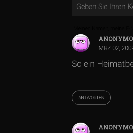
i
t
Meinen Namen, meine E-Ma
r
ANONYMO
a
MRZ 02, 200
So ein Heimatbes
g
s
-
ANTWORTEN
N
ANONYMO