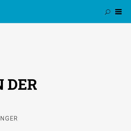
 DER
INGER