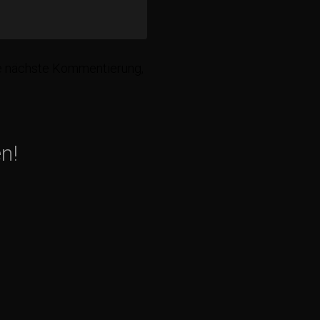
ie nächste Kommentierung,
n!