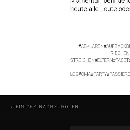
Momentan befinde i
heute alle Leute ode
#
ABKLÄREN
#
AUFBACKB
RIECHEN
STREICHEN
#
ELTERN
#
FASET
LOS
#
OMA
#
PARTY
#
PASSIER
B
EINIGES NACHZUHOLEN.
e