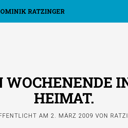
DOMINIK RATZINGER
N WOCHENENDE IN
HEIMAT.
FFENTLICHT AM
2. MÄRZ 2009
VON
RATZ