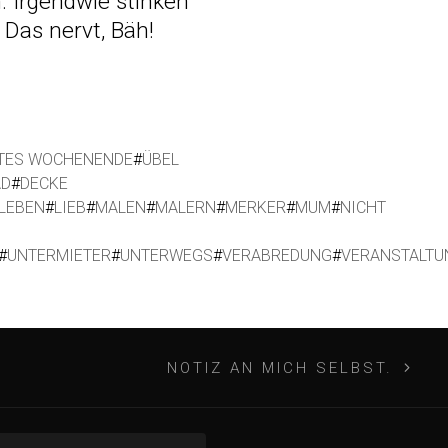
 Irgendwie stinken
 Das nervt, Bäh!
TES WOCHENENDE
#
ÜBEL
AD
#
DECKE
LEBEN
#
LIEB
#
MALEN
#
MALERN
#
MERKER
#
MUM
#
NICHT
#
UNTERMIETER
#
UNTERWEGS
#
VERABREDUNG
#
VERANSTALTU
NOTIZ AN MICH SELBST.