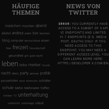
HÄUFIGE
NEWS VON
THEMEN
TWITTER
ERROR:
YOU CURRENTLY HAVE
abend
mädchen
münchen
ACCESS TO A SUBSET OF X API
andrea
bier
V2 ENDPOINTS AND LIMITED
alkohol
arbeit
bierchen
V1.1 ENDPOINTS (E.G. MEDIA
blog
computer
essen
deutschland
POST, OAUTH) ONLY. IF YOU
NEED ACCESS TO THIS
freizeit
feier
freundschaft
ENDPOINT, YOU MAY NEED A
DIFFERENT ACCESS LEVEL. YOU
gesundheit
girl
gute nacht
CAN LEARN MORE HERE:
leben
HTTPS://DEVELOPER.X.COM/E
merker
liebe
musik
nacht
party
politik
news
pennen
schlafen
possenhofen
reise
rezension
schule
treffen
telefon
telefonieren
unterhaltung
trinken
TV
urlaub
unterricht
unterwegs