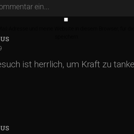
il-Adresse und meine Website in diesem Browser, für d
speichern.
US
9
uch ist herrlich, um Kraft zu tanke
US