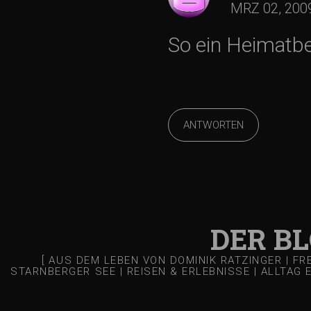
a
MRZ 02, 200
v
So ein Heimatbes
i
g
ANTWORTEN
a
t
i
DER B
o
[ AUS DEM LEBEN VON DOMINIK RATZINGER | F
STARNBERGER SEE | REISEN & ERLEBNISSE | ALLTAG 