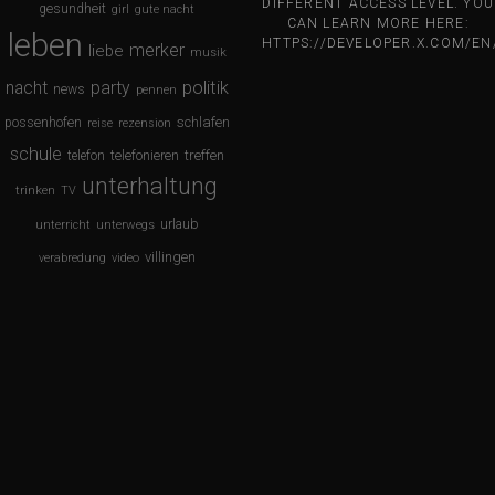
DIFFERENT ACCESS LEVEL. YOU
gesundheit
girl
gute nacht
CAN LEARN MORE HERE:
leben
HTTPS://DEVELOPER.X.COM/E
merker
liebe
musik
nacht
party
politik
news
pennen
schlafen
possenhofen
reise
rezension
schule
treffen
telefon
telefonieren
unterhaltung
trinken
TV
urlaub
unterricht
unterwegs
villingen
verabredung
video