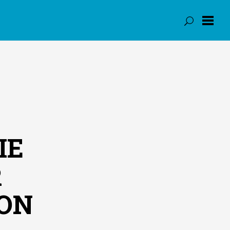
IE
R
ON