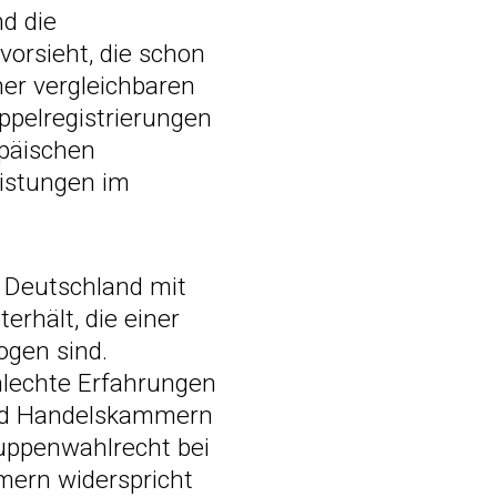
nd die
vorsieht, die schon
iner vergleichbaren
oppelregistrierungen
opäischen
istungen im
l Deutschland mit
rhält, die einer
ogen sind.
hlechte Erfahrungen
und Handelskammern
uppenwahlrecht bei
mern widerspricht