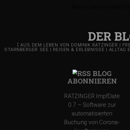
r
Meinen Namen, meine E-Ma
a
DER B
g
[ AUS DEM LEBEN VON DOMINIK RATZINGER | F
STARNBERGER SEE | REISEN & ERLEBNISSE | ALLTAG 
s
-
BLOG
ABONNIEREN
N
RATZINGER ImpfDate
a
0.7 – Software zur
automatisierten
v
Buchung von Corona-