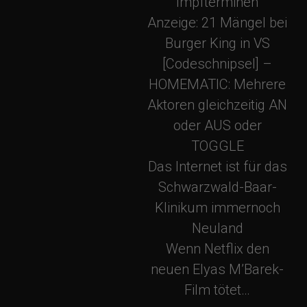
Impfterminen
i
Anzeige: 21 Mängel bei
Burger King in VS
g
[Codeschnipsel] –
a
HOMEMATIC: Mehrere
Aktoren gleichzeitig AN
t
oder AUS oder
TOGGLE
i
Das Internet ist für das
Schwarzwald-Baar-
o
Klinikum immernoch
Neuland
n
Wenn Netflix den
neuen Elyas M’Barek-
Film tötet…