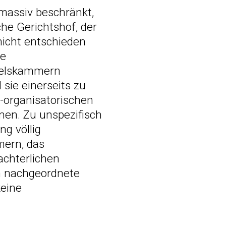
 massiv beschränkt,
che Gerichtshof, der
nicht entschieden
ie
ndelskammern
 sie einerseits zu
h-organisatorischen
en. Zu unspezifisch
g völlig
mern, das
achterlichen
n nachgeordnete
keine