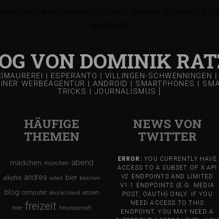
il-Adresse und meine Website in diesem Browser, für d
speichern.
LOG VON DOMINIK RAT
REIMAUREREI | ESPERANTO | VILLINGEN-SCHWENNINGEN
EINER WERBEAGENTUR | ANDROID | SMARTPHONES | SMART
TRICKS | JOURNALISMUS ]
HÄUFIGE
NEWS VON
THEMEN
TWITTER
ERROR:
YOU CURRENTLY HAVE
abend
mädchen
münchen
ACCESS TO A SUBSET OF X API
andrea
bier
V2 ENDPOINTS AND LIMITED
alkohol
arbeit
bierchen
V1.1 ENDPOINTS (E.G. MEDIA
blog
computer
essen
deutschland
POST, OAUTH) ONLY. IF YOU
NEED ACCESS TO THIS
freizeit
feier
freundschaft
ENDPOINT, YOU MAY NEED A