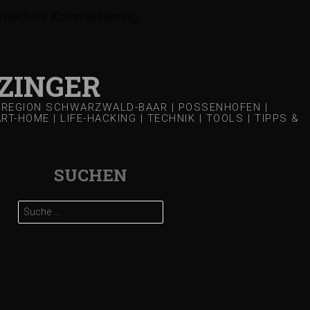
ie nächste Kommentierung,
ZINGER
 | REGION SCHWARZWALD-BAAR | POSSENHOFEN |
-HOME | LIFE-HACKING | TECHNIK | TOOLS | TIPPS &
SUCHEN
Suche
nach: