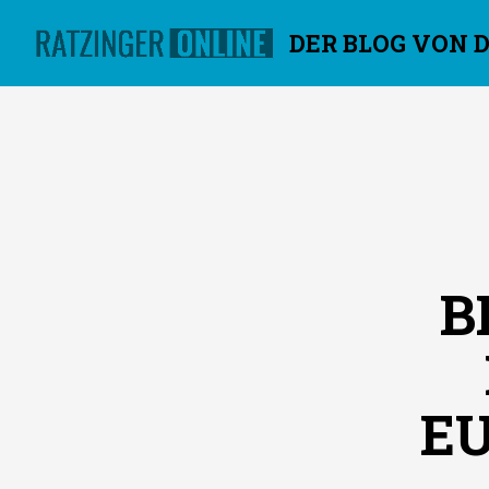
DER BLOG VON 
Überspringen
B
E