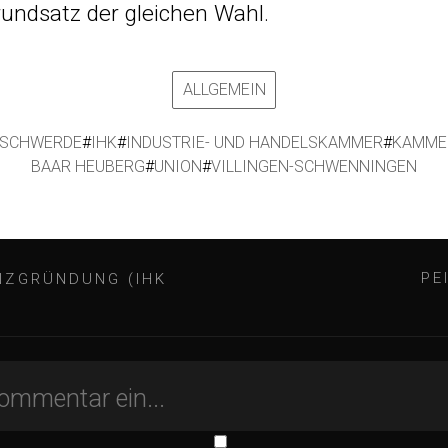
ndsatz der gleichen Wahl.
ALLGEMEIN
SCHWERDE
#
IHK
#
INDUSTRIE- UND HANDELSKAMMER
#
KAMME
BAAR HEUBERG
#
UNION
#
VILLINGEN-SCHWENNINGEN
PE
NZGRÜNDUNG (IHK