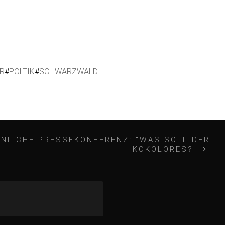
R
#
POLTIK
#
SCHWARZWALD
INLICHE PRESSEKONFERENZ: "WAS SOLL DER
KOKOLORES?"