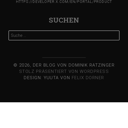
HTTPS://DEVELOPER.X.COM/EN/PORTAL/PRODUCT
SUCHEN
Suche
nach:
© 2026, DER BLOG VON DOMINIK RATZINGER
STOLZ PRÄSENTIERT VON WORDPRESS
DESIGN: YUUTA VON
FELIX DORNER