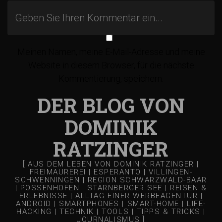
i
t
Meinen Namen, meine E-Mail-Adresse und meine
Website in diesem Browser, für die nächste
r
Kommentierung, speichern.
a
DER BLOG VON
DOMINIK
g
RATZINGER
s
[ AUS DEM LEBEN VON DOMINIK RATZINGER |
FREIMAUREREI | ESPERANTO | VILLINGEN-
-
SCHWENNINGEN | REGION SCHWARZWALD-BAAR
| POSSENHOFEN | STARNBERGER SEE | REISEN &
ERLEBNISSE | ALLTAG EINER WERBEAGENTUR |
ANDROID | SMARTPHONES | SMART-HOME | LIFE-
N
HACKING | TECHNIK | TOOLS | TIPPS & TRICKS |
JOURNALISMUS ]