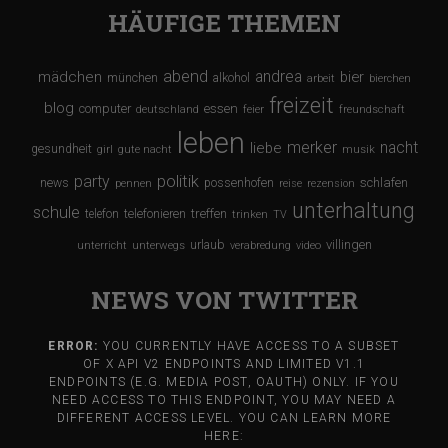
n
HÄUFIGE THEMEN
abend
andrea
mädchen
bier
münchen
alkohol
arbeit
bierchen
freizeit
blog
computer
essen
deutschland
feier
freundschaft
leben
merker
nacht
liebe
gesundheit
girl
gute nacht
musik
party
politik
schlafen
news
possenhofen
pennen
reise
rezension
unterhaltung
schule
treffen
telefon
telefonieren
trinken
TV
urlaub
villingen
unterricht
unterwegs
verabredung
video
NEWS VON TWITTER
ERROR:
YOU CURRENTLY HAVE ACCESS TO A SUBSET
OF X API V2 ENDPOINTS AND LIMITED V1.1
ENDPOINTS (E.G. MEDIA POST, OAUTH) ONLY. IF YOU
NEED ACCESS TO THIS ENDPOINT, YOU MAY NEED A
DIFFERENT ACCESS LEVEL. YOU CAN LEARN MORE
HERE: