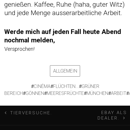
genießen. Kaffee, Ruhe (haha, guter Witz)
und jede Menge ausserarbeitliche Arbeit.
Werde mich auf jeden Fall heute Abend
nochmal melden,
Versprochen!
ALLGEMEIN
#
CINÉMA
#
FLÜCHTEN...
#
GRÜNER
BEREICH
#
GÖNNEN
#
MEERESFRÜCHTE
#
MÜNCHEN
#
ARBEIT
#
B
EBAY ALS
TIERVERSUCHE.
DEALER.
e