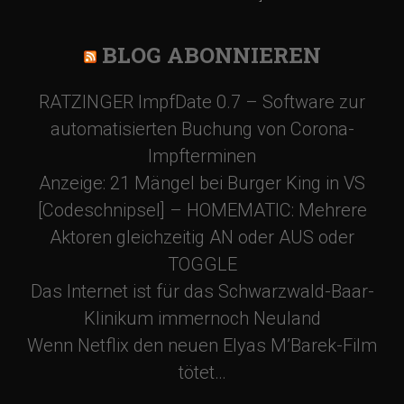
a
BLOG ABONNIEREN
v
RATZINGER ImpfDate 0.7 – Software zur
i
automatisierten Buchung von Corona-
Impfterminen
g
Anzeige: 21 Mängel bei Burger King in VS
[Codeschnipsel] – HOMEMATIC: Mehrere
a
Aktoren gleichzeitig AN oder AUS oder
TOGGLE
t
Das Internet ist für das Schwarzwald-Baar-
Klinikum immernoch Neuland
i
Wenn Netflix den neuen Elyas M’Barek-Film
o
tötet…