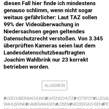
diesen Fall hier finde ich mindestens
genauso schlimm, wenn nicht sogar
weitaus gefährlicher:
Laut TAZ sollen
99% der Videoüberwachung in
Niedersachsen gegen geltendes
Datenschutzrecht verstoßen
. Von 3.345
überprüften Kameras seien laut dem
Landesdatenschutzbeauftragten
Joachim Wahlbrink nur 23 korrekt
betrieben worden.
ALLGEMEIN
#
VIDEOÜBERWACHUNG
#
DATENSCHUTZ
#
HOTSPOT
#
ILLEGA
WAHLBRINK
#
KAMERAWAGEN
#
LEBEN
#
NIEDERSACHSEN
#
PE