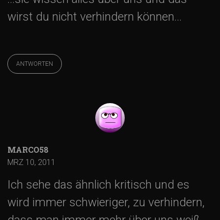
s
wirst du nicht verhindern können…
-
N
ANTWORTEN
a
v
i
MARCO58
g
MRZ 10, 2011
Ich sehe das ähnlich kritisch und es
a
wird immer schwieriger, zu verhindern,
dass man immer mehr über uns weiß.