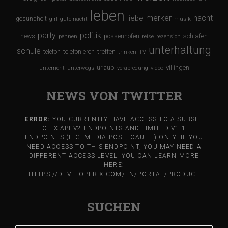
leben
merker
nacht
liebe
gesundheit
girl
gute nacht
musik
party
politik
schlafen
news
possenhofen
pennen
reise
rezension
unterhaltung
schule
treffen
telefon
telefonieren
trinken
TV
urlaub
villingen
unterricht
unterwegs
verabredung
video
NEWS VON TWITTER
ERROR:
YOU CURRENTLY HAVE ACCESS TO A SUBSET
OF X API V2 ENDPOINTS AND LIMITED V1.1
ENDPOINTS (E.G. MEDIA POST, OAUTH) ONLY. IF YOU
NEED ACCESS TO THIS ENDPOINT, YOU MAY NEED A
DIFFERENT ACCESS LEVEL. YOU CAN LEARN MORE
HERE:
HTTPS://DEVELOPER.X.COM/EN/PORTAL/PRODUCT
SUCHEN