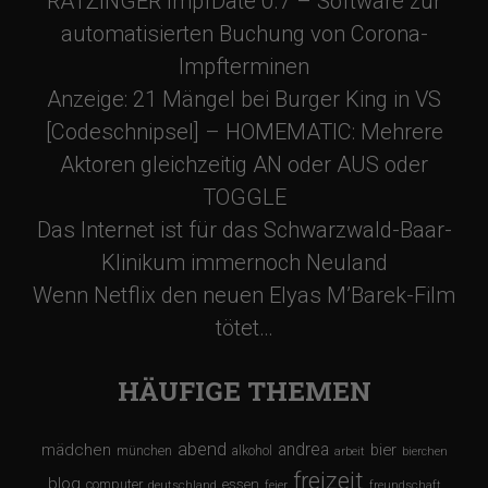
RATZINGER ImpfDate 0.7 – Software zur
automatisierten Buchung von Corona-
Impfterminen
Anzeige: 21 Mängel bei Burger King in VS
[Codeschnipsel] – HOMEMATIC: Mehrere
Aktoren gleichzeitig AN oder AUS oder
TOGGLE
Das Internet ist für das Schwarzwald-Baar-
Klinikum immernoch Neuland
Wenn Netflix den neuen Elyas M’Barek-Film
tötet…
HÄUFIGE THEMEN
abend
andrea
mädchen
bier
münchen
alkohol
arbeit
bierchen
freizeit
blog
computer
essen
deutschland
feier
freundschaft