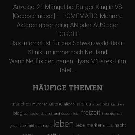
Anzeige: 21 Mängel bei Burger King in VS
[Codeschnipsel] – HOMEMATIC: Mehrere
Aktoren gleichzeitig AN oder AUS oder
TOGGLE
Das Internet ist für das Schwarzwald-Baar-
Klinikum immernoch Neuland
Wenn Netflix den neuen Elyas M’Barek-Film
tötet…
HÄUFIGE THEMEN
abend
andrea
mädchen
bier
münchen
alkohol
arbeit
bierchen
freizeit
blog
computer
essen
deutschland
feier
freundschaft
leben
merker
nacht
liebe
gesundheit
girl
gute nacht
musik