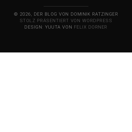
© 2026, DER BLOG VON DOMINIK RATZINGER
STOLZ PRÄSENTIERT VON WORDPRESS
DESIGN: YUUTA VON
FELIX DORNER