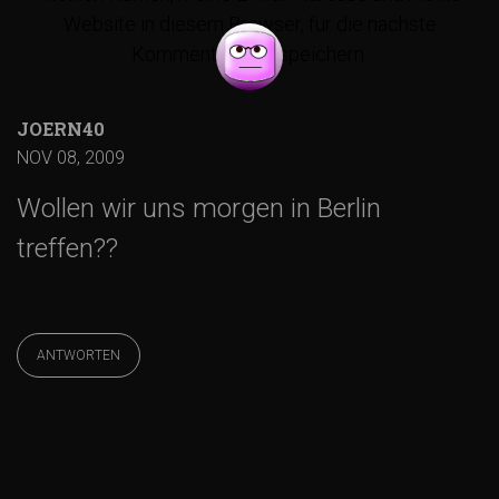
Website in diesem Browser, für die nächste
a
Kommentierung, speichern.
g
JOERN40
s
NOV 08, 2009
Wollen wir uns morgen in Berlin
-
treffen??
N
a
ANTWORTEN
v
i