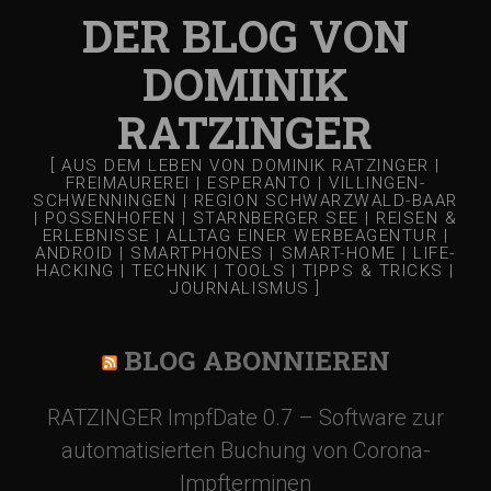
DER BLOG VON
g
DOMINIK
a
RATZINGER
t
[ AUS DEM LEBEN VON DOMINIK RATZINGER |
FREIMAUREREI | ESPERANTO | VILLINGEN-
SCHWENNINGEN | REGION SCHWARZWALD-BAAR
i
| POSSENHOFEN | STARNBERGER SEE | REISEN &
ERLEBNISSE | ALLTAG EINER WERBEAGENTUR |
ANDROID | SMARTPHONES | SMART-HOME | LIFE-
o
HACKING | TECHNIK | TOOLS | TIPPS & TRICKS |
JOURNALISMUS ]
n
BLOG ABONNIEREN
RATZINGER ImpfDate 0.7 – Software zur
automatisierten Buchung von Corona-
Impfterminen