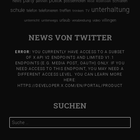
party
politik
schlafen
news
possenhofen
pennen
reise
rezension
unterhaltung
schule
treffen
telefon
telefonieren
trinken
TV
urlaub
villingen
unterricht
unterwegs
verabredung
video
NEWS VON TWITTER
ERROR:
YOU CURRENTLY HAVE ACCESS TO A SUBSET
OF X API V2 ENDPOINTS AND LIMITED V1.1
ENDPOINTS (E.G. MEDIA POST, OAUTH) ONLY. IF YOU
NEED ACCESS TO THIS ENDPOINT, YOU MAY NEED A
DIFFERENT ACCESS LEVEL. YOU CAN LEARN MORE
HERE:
HTTPS://DEVELOPER.X.COM/EN/PORTAL/PRODUCT
SUCHEN
Suche
nach: