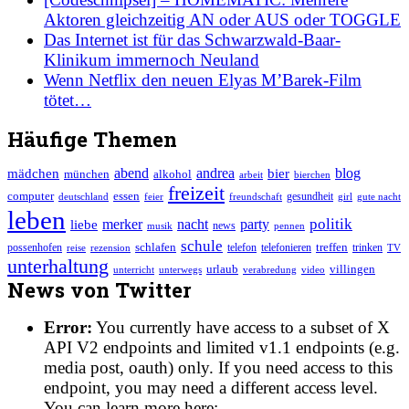
Aktoren gleichzeitig AN oder AUS oder TOGGLE
Das Internet ist für das Schwarzwald-Baar-
Klinikum immernoch Neuland
Wenn Netflix den neuen Elyas M’Barek-Film
tötet…
Häufige Themen
abend
mädchen
andrea
blog
bier
münchen
alkohol
arbeit
bierchen
freizeit
essen
computer
gesundheit
deutschland
feier
freundschaft
girl
gute nacht
leben
merker
politik
nacht
party
liebe
news
musik
pennen
schule
schlafen
treffen
possenhofen
telefon
telefonieren
reise
trinken
TV
rezension
unterhaltung
villingen
urlaub
unterricht
unterwegs
verabredung
video
News von Twitter
Error:
You currently have access to a subset of X
API V2 endpoints and limited v1.1 endpoints (e.g.
media post, oauth) only. If you need access to this
endpoint, you may need a different access level.
You can learn more here: