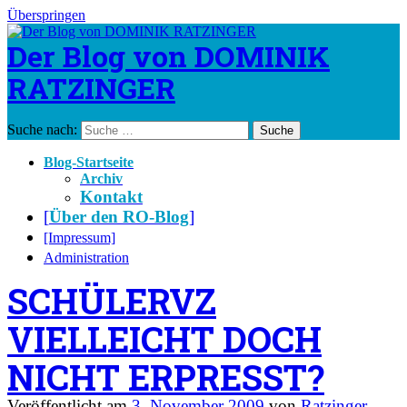
Überspringen
Der Blog von DOMINIK
RATZINGER
Suche nach:
Blog-Startseite
Archiv
Kontakt
[
Über den RO-Blog
]
[Impressum]
Administration
SCHÜLERVZ
VIELLEICHT DOCH
NICHT ERPRESST?
Veröffentlicht am
3. November 2009
von
Ratzinger