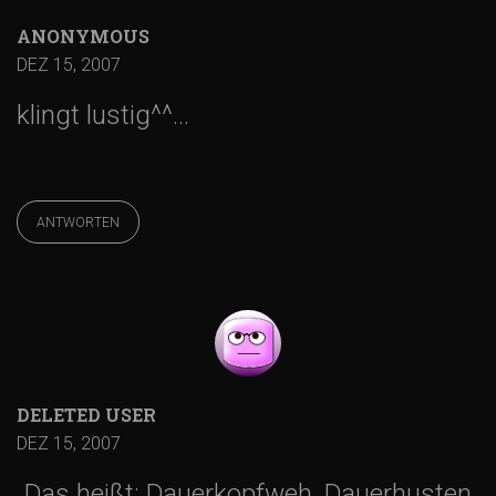
v
ANONYMOUS
i
DEZ 15, 2007
g
klingt lustig^^…
a
ANTWORTEN
t
i
o
DELETED USER
n
DEZ 15, 2007
„Das heißt: Dauerkopfweh, Dauerhusten,