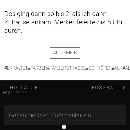
Des ging dann so bis 2, als ich dann
Zuhause ankam. Merker feierte bis 5 Uhr
durch.
ALLGEMEIN
#
ERKÄLTET
#
FÄRBER
#
FÄRBERSTRASSE
#
SCHRÖTER
#
ALK
#
A
B
HOLLA DIE
FUSSBALL
WALDFEE…
e
i