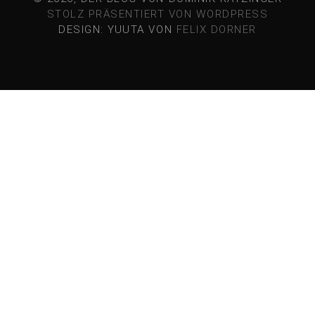
STOLZ PRÄSENTIERT VON WORDPRESS
DESIGN: YUUTA VON
FELIX DORNER