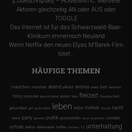
[Codeschnipsel] – HOMEMATIC: Mehrere
Aktoren gleichzeitig AN oder AUS oder
TOGGLE
Das Internet ist für das Schwarzwald-Baar-
Klinikum immernoch Neuland
Wenn Netflix den neuen Elyas M’Barek-Film
tötet…
HÄUFIGE THEMEN
abend
andrea
mädchen
bier
münchen
alkohol
arbeit
bierchen
freizeit
blog
computer
essen
deutschland
feier
freundschaft
leben
merker
nacht
liebe
gesundheit
girl
gute nacht
musik
party
politik
schlafen
news
possenhofen
pennen
reise
rezension
unterhaltung
schule
treffen
telefon
telefonieren
trinken
TV