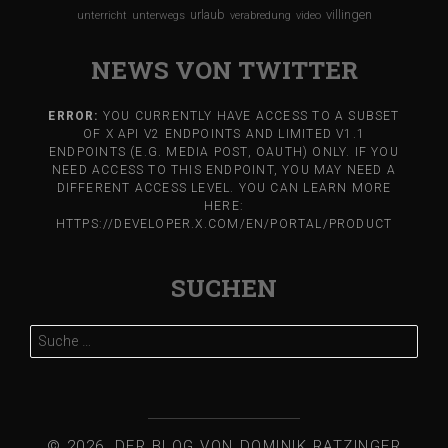
urlaub
villingen
unterricht
unterwegs
verabredung
video
NEWS VON TWITTER
ERROR:
YOU CURRENTLY HAVE ACCESS TO A SUBSET
OF X API V2 ENDPOINTS AND LIMITED V1.1
ENDPOINTS (E.G. MEDIA POST, OAUTH) ONLY. IF YOU
NEED ACCESS TO THIS ENDPOINT, YOU MAY NEED A
DIFFERENT ACCESS LEVEL. YOU CAN LEARN MORE
HERE:
HTTPS://DEVELOPER.X.COM/EN/PORTAL/PRODUCT
SUCHEN
Suche
nach:
© 2026, DER BLOG VON DOMINIK RATZINGER