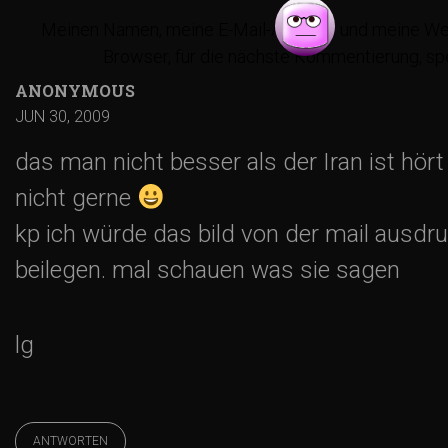
a
Meinen Namen, meine E-Mail-Adresse und meine We
Browser, für die nächste Kommentierung, sp
g
ANONYMOUS
s
JUN 30, 2009
das man nicht besser als der Iran ist hört
-
nicht gerne
N
kp ich würde das bild von der mail ausdr
beilegen. mal schauen was sie sagen
a
v
lg
i
ANTWORTEN