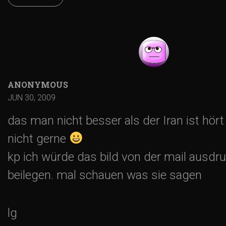
g
a
t
i
ANONYMOUS
JUN 30, 2009
o
das man nicht besser als der Iran ist hört
nicht gerne
n
kp ich würde das bild von der mail ausdr
beilegen. mal schauen was sie sagen
lg