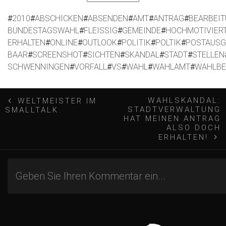
#
2010
#
ABSCHICKEN
#
ABSENDEN
#
AMT
#
ANTRAG
#
BEARBEI
BUNDESTAGSWAHL
#
FLEISSIG
#
GEMEINDE
#
HOCHMOTIVIER
ERHALTEN
#
ONLINE
#
OUTLOOK
#
POLITIK
#
POLTIK
#
POSTAUS
BAAR
#
SCREENSHOT
#
SICHTEN
#
SKANDAL
#
STADT
#
STELLEN
SCHWENNINGEN
#
VORFALL
#
VS
#
WAHL
#
WAHLAMT
#
WAHLBE
B
WAHLSKANDAL:
WELTMEISTER IM
STADTVERWALTUNG
SMALLTALK.
e
HAT MEINEN ANTRAG
ALSO DOCH
ERHALTEN!
i
t
r