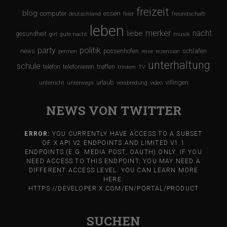
freizeit
blog
computer
essen
deutschland
feier
freundschaft
leben
merker
nacht
liebe
gesundheit
girl
gute nacht
musik
party
politik
schlafen
news
possenhofen
pennen
reise
rezension
unterhaltung
schule
treffen
telefon
telefonieren
trinken
TV
urlaub
villingen
unterricht
unterwegs
verabredung
video
NEWS VON TWITTER
ERROR:
YOU CURRENTLY HAVE ACCESS TO A SUBSET
OF X API V2 ENDPOINTS AND LIMITED V1.1
ENDPOINTS (E.G. MEDIA POST, OAUTH) ONLY. IF YOU
NEED ACCESS TO THIS ENDPOINT, YOU MAY NEED A
DIFFERENT ACCESS LEVEL. YOU CAN LEARN MORE
HERE:
HTTPS://DEVELOPER.X.COM/EN/PORTAL/PRODUCT
SUCHEN