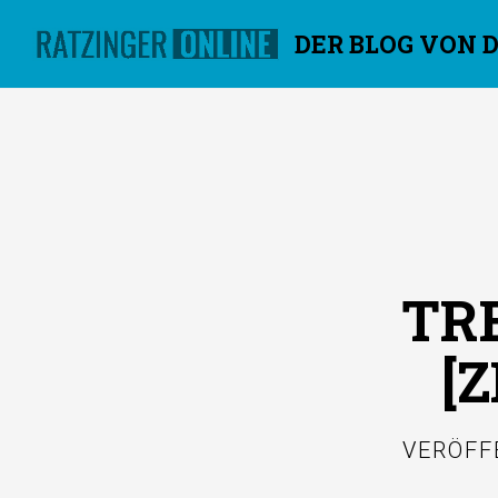
DER BLOG VON 
Überspringen
TR
[
VERÖFF