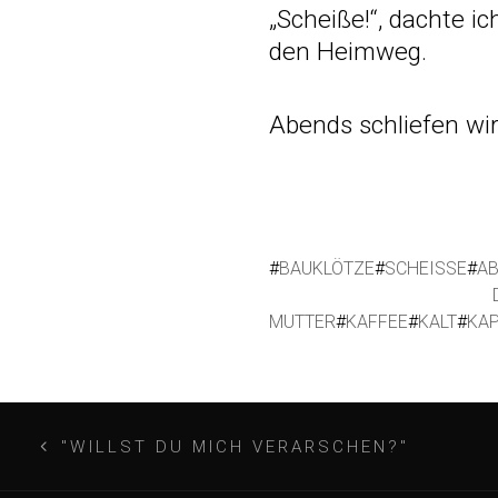
„Scheiße!“, dachte 
den Heimweg.
Abends schliefen wi
#
BAUKLÖTZE
#
SCHEISSE
#
A
MUTTER
#
KAFFEE
#
KALT
#
KA
B
"WILLST DU MICH VERARSCHEN?"
e