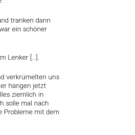
e.
 und tranken dann
war ein schöner
m Lenker […].
nd verkrümelten uns
er hängen jetzt
es ziemlich in
ch solle mal nach
ie Probleme mit dem