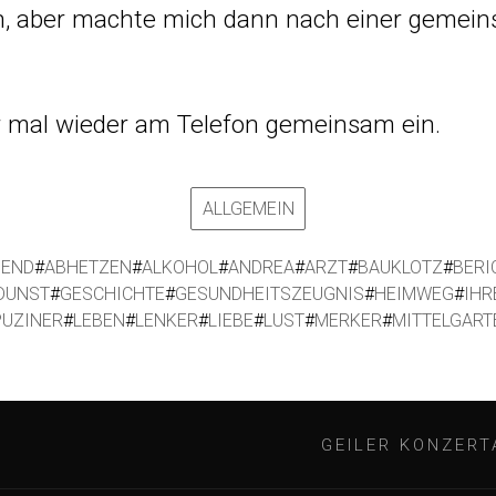
ich, aber machte mich dann nach einer gemei
r mal wieder am Telefon gemeinsam ein.
ALLGEMEIN
BEND
#
ABHETZEN
#
ALKOHOL
#
ANDREA
#
ARZT
#
BAUKLOTZ
#
BERI
DUNST
#
GESCHICHTE
#
GESUNDHEITSZEUGNIS
#
HEIMWEG
#
IHR
PUZINER
#
LEBEN
#
LENKER
#
LIEBE
#
LUST
#
MERKER
#
MITTELGART
GEILER KONZERT