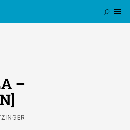
A –
N]
TZINGER