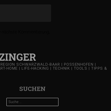
ie nächste Kommentierung,
ZINGER
 | REGION SCHWARZWALD-BAAR | POSSENHOFEN |
-HOME | LIFE-HACKING | TECHNIK | TOOLS | TIPPS &
SUCHEN
Suche
nach: