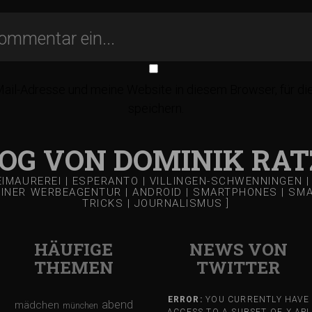
il-Adresse und meine Website in diesem Browser, für d
speichern.
LOG VON DOMINIK RAT
REIMAUREREI | ESPERANTO | VILLINGEN-SCHWENNINGEN
EINER WERBEAGENTUR | ANDROID | SMARTPHONES | SMART
TRICKS | JOURNALISMUS ]
HÄUFIGE
NEWS VON
THEMEN
TWITTER
ERROR:
YOU CURRENTLY HAVE
abend
mädchen
münchen
ACCESS TO A SUBSET OF X API