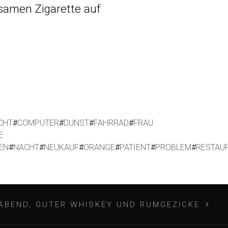
nsamen Zigarette auf
CHT
#
COMPUTER
#
DUNST
#
FAHRRAD
#
FRAU
E
EN
#
NACHT
#
NEUKAUF
#
ORANGE
#
PATIENT
#
PROBLEM
#
RESTAU
ABEND, GUTER WHISKEY UND RUMGEZICKE