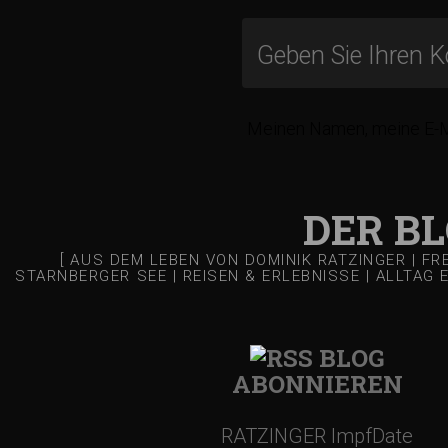
i
t
Meinen Namen, meine E-Ma
r
a
DER B
g
[ AUS DEM LEBEN VON DOMINIK RATZINGER | F
STARNBERGER SEE | REISEN & ERLEBNISSE | ALLTAG 
s
BLOG
-
ABONNIEREN
N
RATZINGER ImpfDate