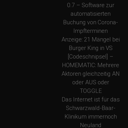
0.7 – Software zur
a
automatisierten
v
Buchung von Corona-
Impfterminen
i
Anzeige: 21 Mängel bei
Burger King in VS
g
[Codeschnipsel] –
HOMEMATIC: Mehrere
a
Aktoren gleichzeitig AN
oder AUS oder
t
TOGGLE
Das Internet ist für das
i
Schwarzwald-Baar-
o
Klinikum immernoch
Neuland