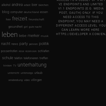
andrea
bier
V2 ENDPOINTS AND LIMITED
alkohol
arbeit
bierchen
V1.1 ENDPOINTS (E.G. MEDIA
blog
computer
essen
deutschland
POST, OAUTH) ONLY. IF YOU
NEED ACCESS TO THIS
freizeit
feier
freundschaft
ENDPOINT, YOU MAY NEED A
DIFFERENT ACCESS LEVEL. YOU
gesundheit
girl
gute nacht
CAN LEARN MORE HERE:
leben
HTTPS://DEVELOPER.X.COM/E
merker
liebe
musik
nacht
party
politik
news
pennen
schlafen
possenhofen
reise
rezension
schule
treffen
telefon
telefonieren
unterhaltung
trinken
TV
urlaub
unterricht
unterwegs
villingen
verabredung
video