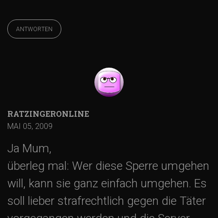
N
ANTWORTEN
a
v
i
RATZINGERONLINE
g
MAI 05, 2009
Ja Mum,
a
überleg mal: Wer diese Sperre umgehen
t
will, kann sie ganz einfach umgehen. Es
soll lieber strafrechtlich gegen die Täter
i