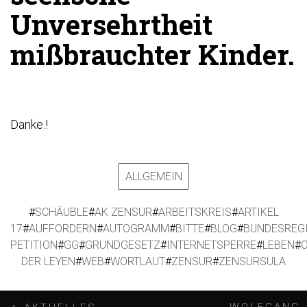
Unversehrtheit
mißbrauchter Kinder.
Danke.!
ALLGEMEIN
#
SCHÄUBLE
#
AK ZENSUR
#
ARBEITSKREIS
#
ARTIKEL
17
#
AUFFORDERN
#
AUTOGRAMM
#
BITTE
#
BLOG
#
BUNDESREG
PETITION
#
GG
#
GRUNDGESETZ
#
INTERNETSPERRE
#
LEBEN
#
DER LEYEN
#
WEB
#
WORTLAUT
#
ZENSUR
#
ZENSURSULA