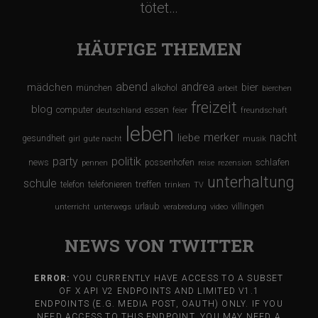
tötet…
HÄUFIGE THEMEN
abend
andrea
mädchen
bier
münchen
alkohol
arbeit
bierchen
freizeit
blog
computer
essen
deutschland
feier
freundschaft
leben
merker
nacht
liebe
gesundheit
girl
gute nacht
musik
party
politik
schlafen
news
possenhofen
pennen
reise
rezension
unterhaltung
schule
treffen
telefon
telefonieren
trinken
TV
urlaub
villingen
unterricht
unterwegs
verabredung
video
NEWS VON TWITTER
ERROR:
YOU CURRENTLY HAVE ACCESS TO A SUBSET
OF X API V2 ENDPOINTS AND LIMITED V1.1
ENDPOINTS (E.G. MEDIA POST, OAUTH) ONLY. IF YOU
NEED ACCESS TO THIS ENDPOINT, YOU MAY NEED A