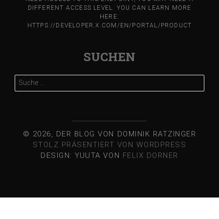
DIFFERENT ACCESS LEVEL. YOU CAN LEARN MORE
HERE:
HTTPS://DEVELOPER.X.COM/EN/PORTAL/PRODUCT
SUCHEN
Suche
nach:
© 2026, DER BLOG VON DOMINIK RATZINGER
STOLZ PRÄSENTIERT VON WORDPRESS
DESIGN: YUUTA VON
FELIX DORNER