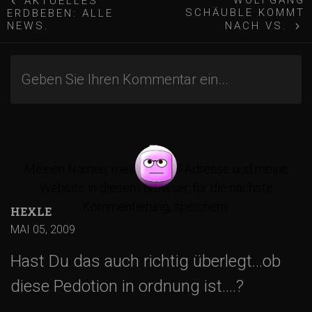
B
WOLFGANG
AKTUELLES
SCHÄUBLE KOMMT
ERDBEBEN: ALLE
e
NEWS.
NACH VS.
i
t
r
Meinen Namen, meine E-Mail-Adresse und meine
a
Website in diesem Browser, für die nächste
Kommentierung, speichern.
HEXLE
g
MAI 05, 2009
s
Hast Du das auch richtig überlegt…ob
diese Pedotion in ordnung ist….?
-